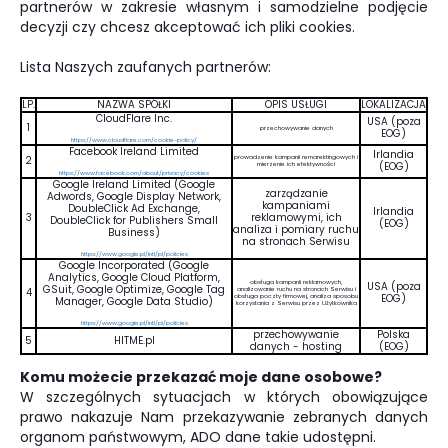
partnerów w zakresie własnym i samodzielne podjęcie
decyzji czy chcesz akceptować ich pliki cookies.
Lista Naszych zaufanych partnerów:
LP.
NAZWA SPÓŁKI
OPIS USŁUGI
LOKALIZACJA
CloudFlare Inc.
USA (poza
1
przechowywanie danych
EOG)
https://www.cloudflare.com/cookie-policy/
Facebook Ireland Limited
Irlandia
2
prowadzenie kampanii remarektingowych i
(EOG)
mierzenie ich efektywności
https://www.facebook.com/about/privacy/cookies
Google Ireland Limited (Google
zarządzanie
Adwords, Google Display Network,
kampaniami
DoubleClick Ad Exchange,
Irlandia
3
reklamowymi, ich
DoubleClick for Publishers Small
(EOG)
analiza i pomiary ruchu
Business)
na stronach Serwisu
https://www.google.pl/intl/pl/policies
Google Incorporated (Google
Analytics, Google Cloud Platform,
obsługa kampanii reklamowych,
USA (poza
GSuit, Google Optimize, Google Tag
4
analizowanie ruchu na stronach Serwisu i
EOG)
obsługa poczty firmowej, analiza sposobu
Manager, Google Data Studio)
korzystania z Serwisu przez Użytkownika
https://www.google.pl/intl/pl/policies
przechowywanie
Polska
5
HITME.pl
danych - hosting
(EOG)
Komu możecie przekazać moje dane osobowe?
W szczególnych sytuacjach w których obowiązujące
prawo nakazuje Nam przekazywanie zebranych danych
organom państwowym, ADO dane takie udostępni.