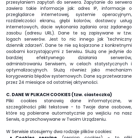
przesyłaniem zapytań do serwera. Zapytanie do serwera
zawiera takie informacje jak: adres IP, informacje o
przeglądarce internetowej, systemie operacyjnym,
rozdzielczości ekranu, głębi kolorów, dostawcy usług
internetowych, dacie wykonania żądania oraz żądanego
zasobu (adresu URL). Dane te są zapisywane w tzw.
logach serwerów. Jest to nic innego jak 'techniczny
dziennik zdarzeń'. Dane te nie są kojarzone z konkretnymi
osobami korzystającymi z Serwisu. Służą one jedynie do
bardziej efektywnego działania serwerów,
administrowaniu Serwisem, w celach statystycznych i
optymalizacyjnych. Służą również jako mechanizm
korygowania błędów systemowych. Dane są przetwarzane
przez 24 miesiące od ostatniej aktywności.
C. DANE W PLIKACH COOKIES (tzw. ciasteczka)
Pliki cookies stanowią dane informatyczne, w
szczególności pliki tekstowe - to Twoje dane osobowe,
które są pobierane automatycznie po wejściu na nasz
Serwis, a przechowywane w Twoim Urządzeniu.
W Serwisie stosujemy dwa rodzaje plików cookies:
Cookies sesyjne
(session cookies) - to pliki