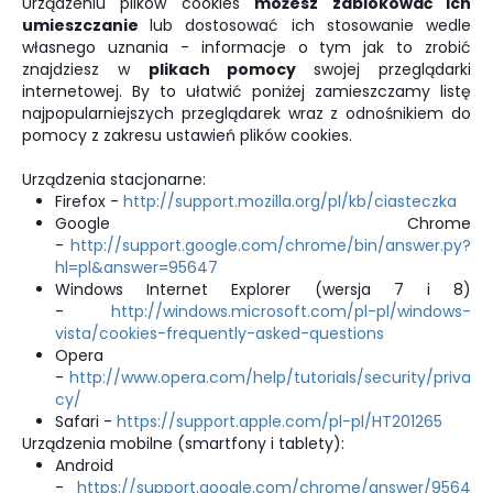
Urządzeniu plików cookies
możesz zablokować ich
umieszczanie
lub dostosować ich stosowanie wedle
własnego uznania - informacje o tym jak to zrobić
znajdziesz w
plikach pomocy
swojej przeglądarki
internetowej. By to ułatwić poniżej zamieszczamy listę
najpopularniejszych przeglądarek wraz z odnośnikiem do
pomocy z zakresu ustawień plików cookies.
Urządzenia stacjonarne:
Firefox -
http://support.mozilla.org/pl/kb/ciasteczka
Google Chrome
-
http://support.google.com/chrome/bin/answer.py?
hl=pl&answer=95647
Windows Internet Explorer (wersja 7 i 8)
-
http://windows.microsoft.com/pl-pl/windows-
vista/cookies-frequently-asked-questions
Opera
-
http://www.opera.com/help/tutorials/security/priva
cy/
Safari -
https://support.apple.com/pl-pl/HT201265
Urządzenia mobilne (smartfony i tablety):
Android
-
https://support.google.com/chrome/answer/9564