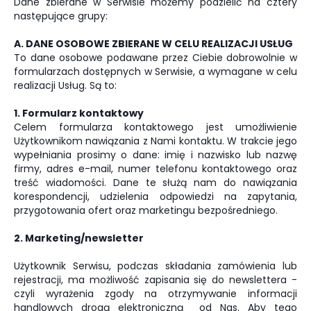
Dane zbierane w Serwisie możemy podzielić na cztery
następujące grupy:
A. DANE OSOBOWE ZBIERANE W CELU REALIZACJI USŁUG
To dane osobowe podawane przez Ciebie dobrowolnie w
formularzach dostępnych w Serwisie, a wymagane w celu
realizacji Usług. Są to:
1. Formularz kontaktowy
Celem formularza kontaktowego jest umożliwienie
Użytkownikom nawiązania z Nami kontaktu. W trakcie jego
wypełniania prosimy o dane: imię i nazwisko lub nazwę
firmy, adres e-mail, numer telefonu kontaktowego oraz
treść wiadomości. Dane te służą nam do nawiązania
korespondencji, udzielenia odpowiedzi na zapytania,
przygotowania ofert oraz marketingu bezpośredniego.
2. Marketing/newsletter
Użytkownik Serwisu, podczas składania zamówienia lub
rejestracji, ma możliwość zapisania się do newslettera -
czyli wyrażenia zgody na otrzymywanie informacji
handlowych drogą elektroniczną od Nas. Aby tego