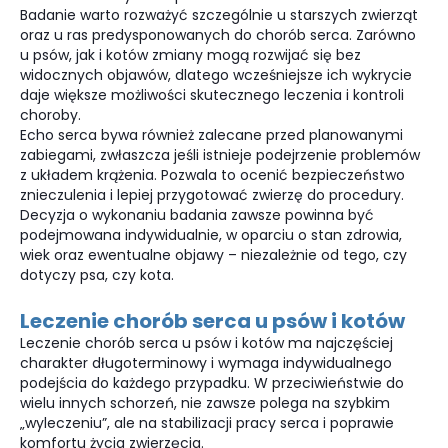
Badanie warto rozważyć szczególnie u starszych zwierząt
oraz u ras predysponowanych do chorób serca. Zarówno
u psów, jak i kotów zmiany mogą rozwijać się bez
widocznych objawów, dlatego wcześniejsze ich wykrycie
daje większe możliwości skutecznego leczenia i kontroli
choroby.
Echo serca bywa również zalecane przed planowanymi
zabiegami, zwłaszcza jeśli istnieje podejrzenie problemów
z układem krążenia. Pozwala to ocenić bezpieczeństwo
znieczulenia i lepiej przygotować zwierzę do procedury.
Decyzja o wykonaniu badania zawsze powinna być
podejmowana indywidualnie, w oparciu o stan zdrowia,
wiek oraz ewentualne objawy – niezależnie od tego, czy
dotyczy psa, czy kota.
Leczenie chorób serca u psów i kotów
Leczenie chorób serca u psów i kotów ma najczęściej
charakter długoterminowy i wymaga indywidualnego
podejścia do każdego przypadku. W przeciwieństwie do
wielu innych schorzeń, nie zawsze polega na szybkim
„wyleczeniu”, ale na stabilizacji pracy serca i poprawie
komfortu życia zwierzęcia.