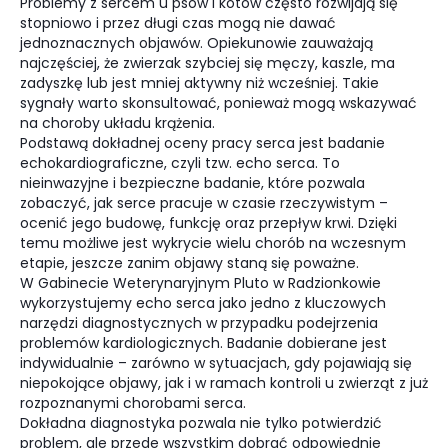
Problemy z sercem u psów i kotów często rozwijają się
stopniowo i przez długi czas mogą nie dawać
jednoznacznych objawów. Opiekunowie zauważają
najczęściej, że zwierzak szybciej się męczy, kaszle, ma
zadyszkę lub jest mniej aktywny niż wcześniej. Takie
sygnały warto skonsultować, ponieważ mogą wskazywać
na choroby układu krążenia.
Podstawą dokładnej oceny pracy serca jest badanie
echokardiograficzne, czyli tzw. echo serca. To
nieinwazyjne i bezpieczne badanie, które pozwala
zobaczyć, jak serce pracuje w czasie rzeczywistym –
ocenić jego budowę, funkcję oraz przepływ krwi. Dzięki
temu możliwe jest wykrycie wielu chorób na wczesnym
etapie, jeszcze zanim objawy staną się poważne.
W Gabinecie Weterynaryjnym Pluto w Radzionkowie
wykorzystujemy echo serca jako jedno z kluczowych
narzędzi diagnostycznych w przypadku podejrzenia
problemów kardiologicznych. Badanie dobierane jest
indywidualnie – zarówno w sytuacjach, gdy pojawiają się
niepokojące objawy, jak i w ramach kontroli u zwierząt z już
rozpoznanymi chorobami serca.
Dokładna diagnostyka pozwala nie tylko potwierdzić
problem, ale przede wszystkim dobrać odpowiednie