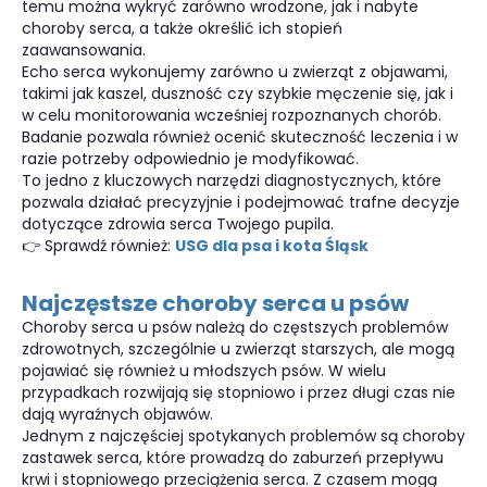
temu można wykryć zarówno wrodzone, jak i nabyte
choroby serca, a także określić ich stopień
zaawansowania.
Echo serca wykonujemy zarówno u zwierząt z objawami,
takimi jak kaszel, duszność czy szybkie męczenie się, jak i
w celu monitorowania wcześniej rozpoznanych chorób.
Badanie pozwala również ocenić skuteczność leczenia i w
razie potrzeby odpowiednio je modyfikować.
To jedno z kluczowych narzędzi diagnostycznych, które
pozwala działać precyzyjnie i podejmować trafne decyzje
dotyczące zdrowia serca Twojego pupila.
👉 Sprawdź również:
USG dla psa i kota Śląsk
Najczęstsze choroby serca u psów
Choroby serca u psów należą do częstszych problemów
zdrowotnych, szczególnie u zwierząt starszych, ale mogą
pojawiać się również u młodszych psów. W wielu
przypadkach rozwijają się stopniowo i przez długi czas nie
dają wyraźnych objawów.
Jednym z najczęściej spotykanych problemów są choroby
zastawek serca, które prowadzą do zaburzeń przepływu
krwi i stopniowego przeciążenia serca. Z czasem mogą