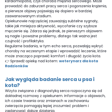
kardiomiopatia, czyli choroba mięśnia sercowego. Może
prowadzić do zaburzeń pracy serca i pogorszenia krążenia,
a pierwsze objawy pojawiają się dopiero w bardziej
zaawansowanym stadium.
Opiekunowie najczęściej zauważają subtelne sygnały,
takie jak mniejsza aktywność, wycofanie czy szybsze
męczenie się. Zdarza się jednak, że pierwszym objawem
są nagłe i poważne problemy, dlatego tak ważna jest
czujność i profilaktyka.
Regularne badania, w tym echo serca, pozwalają wykryć
choroby na wczesnym etapie i wprowadzić leczenie, które
może znacząco poprawić komfort i długość życia kota.
👉 Sprawdź opiekę nad kotem:
weterynarz dla kota
Radzionków
Jak wygląda badanie serca u psa i
kota?
Wizyta związana z diagnostyką serca rozpoczyna się od
dokładnej rozmowy z opiekunem. Informacje o objawach,
ich czasie trwania oraz zmianach w zachowaniu
zwierzęcia pomagają lepiej zrozumieć problem i
zaplanować dalsze działania.