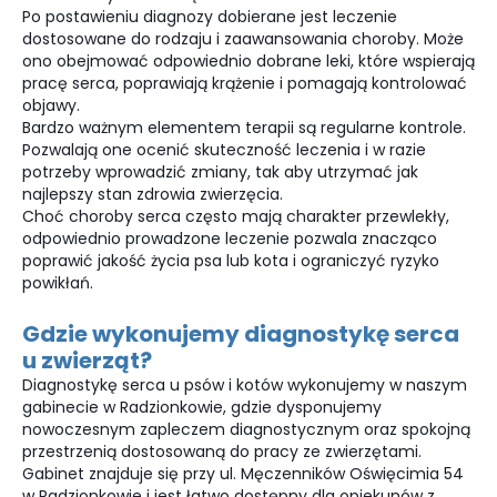
Po postawieniu diagnozy dobierane jest leczenie
dostosowane do rodzaju i zaawansowania choroby. Może
ono obejmować odpowiednio dobrane leki, które wspierają
pracę serca, poprawiają krążenie i pomagają kontrolować
objawy.
Bardzo ważnym elementem terapii są regularne kontrole.
Pozwalają one ocenić skuteczność leczenia i w razie
potrzeby wprowadzić zmiany, tak aby utrzymać jak
najlepszy stan zdrowia zwierzęcia.
Choć choroby serca często mają charakter przewlekły,
odpowiednio prowadzone leczenie pozwala znacząco
poprawić jakość życia psa lub kota i ograniczyć ryzyko
powikłań.
Gdzie wykonujemy diagnostykę serca
u zwierząt?
Diagnostykę serca u psów i kotów wykonujemy w naszym
gabinecie w Radzionkowie, gdzie dysponujemy
nowoczesnym zapleczem diagnostycznym oraz spokojną
przestrzenią dostosowaną do pracy ze zwierzętami.
Gabinet znajduje się przy ul. Męczenników Oświęcimia 54
w Radzionkowie i jest łatwo dostępny dla opiekunów z