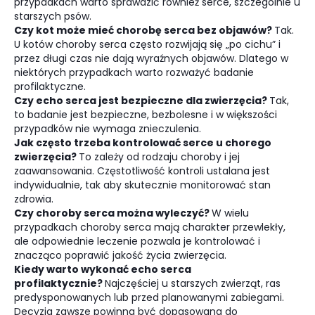
przypadkach warto sprawdzić również serce, szczególnie u
starszych psów.
Czy kot może mieć chorobę serca bez objawów?
Tak.
U kotów choroby serca często rozwijają się „po cichu” i
przez długi czas nie dają wyraźnych objawów. Dlatego w
niektórych przypadkach warto rozważyć badanie
profilaktyczne.
Czy echo serca jest bezpieczne dla zwierzęcia?
Tak,
to badanie jest bezpieczne, bezbolesne i w większości
przypadków nie wymaga znieczulenia.
Jak często trzeba kontrolować serce u chorego
zwierzęcia?
To zależy od rodzaju choroby i jej
zaawansowania. Częstotliwość kontroli ustalana jest
indywidualnie, tak aby skutecznie monitorować stan
zdrowia.
Czy choroby serca można wyleczyć?
W wielu
przypadkach choroby serca mają charakter przewlekły,
ale odpowiednie leczenie pozwala je kontrolować i
znacząco poprawić jakość życia zwierzęcia.
Kiedy warto wykonać echo serca
profilaktycznie?
Najczęściej u starszych zwierząt, ras
predysponowanych lub przed planowanymi zabiegami.
Decyzja zawsze powinna być dopasowana do