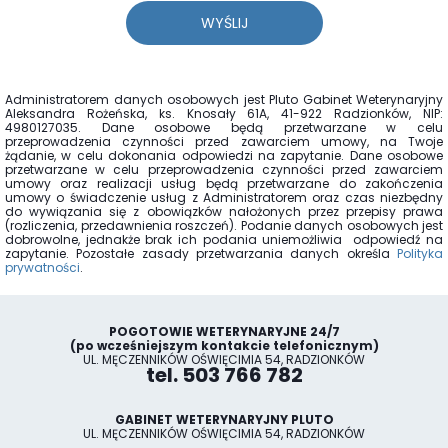
WYŚLIJ
Administratorem danych osobowych jest Pluto Gabinet Weterynaryjny
Aleksandra Rożeńska, ks. Knosały 61A, 41-922 Radzionków, NIP:
4980127035. Dane osobowe będą przetwarzane w celu
przeprowadzenia czynności przed zawarciem umowy, na Twoje
żądanie, w celu dokonania odpowiedzi na zapytanie. Dane osobowe
przetwarzane w celu przeprowadzenia czynności przed zawarciem
umowy oraz realizacji usług będą przetwarzane do zakończenia
umowy o świadczenie usług z Administratorem oraz czas niezbędny
do wywiązania się z obowiązków nałożonych przez przepisy prawa
(rozliczenia, przedawnienia roszczeń). Podanie danych osobowych jest
dobrowolne, jednakże brak ich podania uniemożliwia odpowiedź na
zapytanie. Pozostałe zasady przetwarzania danych określa
Polityka
prywatności
.
POGOTOWIE WETERYNARYJNE 24/7
(po wcześniejszym kontakcie telefonicznym)
UL. MĘCZENNIKÓW OŚWIĘCIMIA 54, RADZIONKÓW
tel. 503 766 782
GABINET WETERYNARYJNY PLUTO
UL. MĘCZENNIKÓW OŚWIĘCIMIA 54, RADZIONKÓW