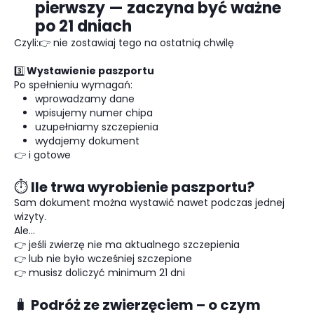
pierwszy — zaczyna być ważne
po 21 dniach
Czyli:👉 nie zostawiaj tego na ostatnią chwilę
3️⃣ Wystawienie paszportu
Po spełnieniu wymagań:
wprowadzamy dane
wpisujemy numer chipa
uzupełniamy szczepienia
wydajemy dokument
👉 i gotowe
⏱️ Ile trwa wyrobienie paszportu?
Sam dokument można wystawić nawet podczas jednej
wizyty.
Ale…
👉 jeśli zwierzę nie ma aktualnego szczepienia
👉 lub nie było wcześniej szczepione
👉 musisz doliczyć minimum 21 dni
🧳 Podróż ze zwierzęciem – o czym