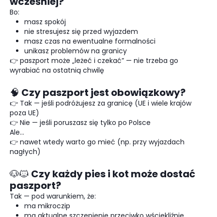
wcześniej?
Bo:
masz spokój
nie stresujesz się przed wyjazdem
masz czas na ewentualne formalności
unikasz problemów na granicy
👉 paszport może „leżeć i czekać” — nie trzeba go
wyrabiać na ostatnią chwilę
🧠 Czy paszport jest obowiązkowy?
👉 Tak — jeśli podróżujesz za granicę (UE i wiele krajów
poza UE)
👉 Nie — jeśli poruszasz się tylko po Polsce
Ale…
👉 nawet wtedy warto go mieć (np. przy wyjazdach
nagłych)
🐶🐱 Czy każdy pies i kot może dostać
paszport?
Tak — pod warunkiem, że:
ma mikroczip
ma aktualne szczepienie przeciwko wściekliźnie