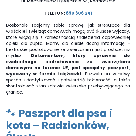
ul. Męczenników Oświęcimia 54, Radzionków
TELEFON:
690 606 241
Doskonale zdajemy sobie sprawę, jak stresujące dla
właścicieli zwierząt domowych mogą być dłuższe wyjazdy,
które wiążą się z koniecznością znalezienia odpowiedniej
opieki dla pupila. Mamy dla ciebie dobrą informację –
beztroskie podróżowanie ze zwierzakiem jest prostsze, niż
myślisz!
Dokumentem, który uprawnia do
swobodnego podróżowania ze zwierzętami
domowymi na terenie UE, jest specjalny paszport,
wydawany w formie książeczki.
Pozwala on w łatwy
sposób zidentyfikować i potwierdzić tożsamość, a także
skontrolować stan zdrowia zwierzaka przebywającego za
granicą.
🐾 Paszport dla psa i
kota – Radzionków,