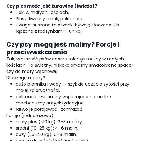
Czy pies może jeść żurawinę (świeżą)?
Tak, w małych ilościach.
Plusy: kwaśny smak, polifenole.
Uwaga: suszone mieszanki bywają słodzone lub
łączone z rodzynkami – unikaj.
Czy psy mogą jeść maliny? Porcje i
przeciwwskazania
Tak, większość psów dobrze toleruje maliny w małych
ilościach. To świetny, niskokaloryczny smakołyk na spacer
czy do maty węchowej.
Dlaczego maliny?
dużo błonnika i wody → szybkie uczucie sytości przy
małej kaloryczności,
polifenole i witaminy wspierające naturalne
mechanizmy antyoksydacyjne,
łatwo je porcjować i zamrażać.
Porcje (jednorazowo):
mały pies (≤10 kg): 2–3 maliny,
średni (10–25 kg): 4–6 malin,
duży (25–40 kg): 6–8 malin,
bardzo duży (≥40 kg): 8–10 malin.