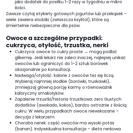
jako dodatek do posiłku 1–2 razy w tygodniu w mikro
ilości.
Zawsze czytaj etykiety gotowych jogurtów lub przekąsek –
wiele zawiera słodziki (zwłaszcza ksylitol), które są
śmiertelnie niebezpieczne dla psów.
Owoce a szczególne przypadki:
cukrzyca, otyłość, trzustka, nerki
Cukrzyca: owoce to cukry proste → mogą podbić
glikemię. Jeśli lekarz nie zaleci inaczej, najlepiej unikać
owoców lub ograniczyć do 1–2 sztuk borówek
okazjonalnie po konsultacji.
Nadwaga/otyłość: kalorie z owoców też się liczą.
Wybieraj najmniej słodkie (borówki, truskawki),
zmniejszaj główną porcję karmy o równoważnik
kaloryczny smakołyków.
Zapalenie trzustki/historia trzustkowa: zero tłustych
dodatków (awokado, kokos), bardzo ostrożnie z ilością
cukru. W wielu przypadkach owoce niewskazane –
decyzja z lekarzem.
Choroba nerek: część owoców ma wysoki potas
(banan). Indywidualna konsultacja – dieta nerkowa