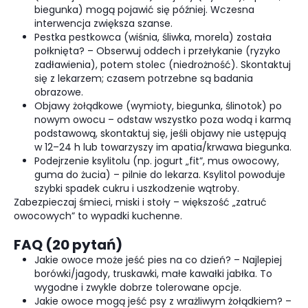
biegunka) mogą pojawić się później. Wczesna
interwencja zwiększa szanse.
Pestka pestkowca (wiśnia, śliwka, morela) została
połknięta? – Obserwuj oddech i przełykanie (ryzyko
zadławienia), potem stolec (niedrożność). Skontaktuj
się z lekarzem; czasem potrzebne są badania
obrazowe.
Objawy żołądkowe (wymioty, biegunka, ślinotok) po
nowym owocu – odstaw wszystko poza wodą i karmą
podstawową, skontaktuj się, jeśli objawy nie ustępują
w 12–24 h lub towarzyszy im apatia/krwawa biegunka.
Podejrzenie ksylitolu (np. jogurt „fit”, mus owocowy,
guma do żucia) – pilnie do lekarza. Ksylitol powoduje
szybki spadek cukru i uszkodzenie wątroby.
Zabezpieczaj śmieci, miski i stoły – większość „zatruć
owocowych” to wypadki kuchenne.
FAQ (20 pytań)
Jakie owoce może jeść pies na co dzień? – Najlepiej
borówki/jagody, truskawki, małe kawałki jabłka. To
wygodne i zwykle dobrze tolerowane opcje.
Jakie owoce mogą jeść psy z wrażliwym żołądkiem? –