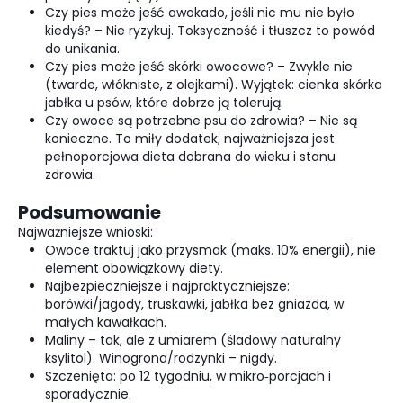
Czy pies może jeść awokado, jeśli nic mu nie było
kiedyś? – Nie ryzykuj. Toksyczność i tłuszcz to powód
do unikania.
Czy pies może jeść skórki owocowe? – Zwykle nie
(twarde, włókniste, z olejkami). Wyjątek: cienka skórka
jabłka u psów, które dobrze ją tolerują.
Czy owoce są potrzebne psu do zdrowia? – Nie są
konieczne. To miły dodatek; najważniejsza jest
pełnoporcjowa dieta dobrana do wieku i stanu
zdrowia.
Podsumowanie
Najważniejsze wnioski:
Owoce traktuj jako przysmak (maks. 10% energii), nie
element obowiązkowy diety.
Najbezpieczniejsze i najpraktyczniejsze:
borówki/jagody, truskawki, jabłka bez gniazda, w
małych kawałkach.
Maliny – tak, ale z umiarem (śladowy naturalny
ksylitol). Winogrona/rodzynki – nigdy.
Szczenięta: po 12 tygodniu, w mikro‑porcjach i
sporadycznie.