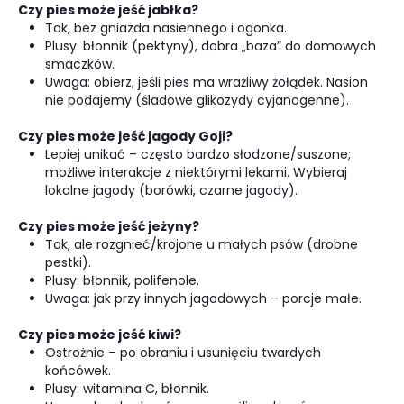
Czy pies może jeść jabłka?
Tak, bez gniazda nasiennego i ogonka.
Plusy: błonnik (pektyny), dobra „baza” do domowych
smaczków.
Uwaga: obierz, jeśli pies ma wrażliwy żołądek. Nasion
nie podajemy (śladowe glikozydy cyjanogenne).
Czy pies może jeść jagody Goji?
Lepiej unikać – często bardzo słodzone/suszone;
możliwe interakcje z niektórymi lekami. Wybieraj
lokalne jagody (borówki, czarne jagody).
Czy pies może jeść jeżyny?
Tak, ale rozgnieć/krojone u małych psów (drobne
pestki).
Plusy: błonnik, polifenole.
Uwaga: jak przy innych jagodowych – porcje małe.
Czy pies może jeść kiwi?
Ostrożnie – po obraniu i usunięciu twardych
końcówek.
Plusy: witamina C, błonnik.