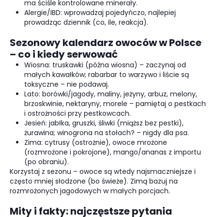
ma ściśle kontrolowane minerały.
Alergie/IBD: wprowadzaj pojedyńczo, najlepiej
prowadząc dziennik (co, ile, reakcja).
Sezonowy kalendarz owoców w Polsce
– co i kiedy serwować
Wiosna: truskawki (późna wiosna) – zaczynaj od
małych kawałków; rabarbar to warzywo i liście są
toksyczne – nie podawaj.
Lato: borówki/jagody, maliny, jeżyny, arbuz, melony,
brzoskwinie, nektaryny, morele – pamiętaj o pestkach
i ostrożności przy pestkowcach.
Jesień: jabłka, gruszki, śliwki (miąższ bez pestki),
żurawina; winogrona na stołach? – nigdy dla psa.
Zima: cytrusy (ostrożnie), owoce mrożone
(rozmrożone i pokrojone), mango/ananas z importu
(po obraniu).
Korzystaj z sezonu – owoce są wtedy najsmaczniejsze i
często mniej słodzone (bo świeże). Zimą bazuj na
rozmrożonych jagodowych w małych porcjach.
Mity i fakty: najczęstsze pytania