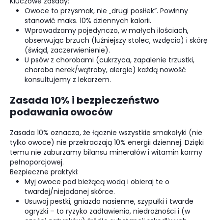
Kluczowe zasady:
Owoce to przysmak, nie „drugi posiłek”. Powinny
stanowić maks. 10% dziennych kalorii.
Wprowadzamy pojedynczo, w małych ilościach,
obserwując brzuch (luźniejszy stolec, wzdęcia) i skórę
(świąd, zaczerwienienie).
U psów z chorobami (cukrzyca, zapalenie trzustki,
choroba nerek/wątroby, alergie) każdą nowość
konsultujemy z lekarzem.
Zasada 10% i bezpieczeństwo
podawania owoców
Zasada 10% oznacza, że łącznie wszystkie smakołyki (nie
tylko owoce) nie przekraczają 10% energii dziennej. Dzięki
temu nie zaburzamy bilansu minerałów i witamin karmy
pełnoporcjowej.
Bezpieczne praktyki:
Myj owoce pod bieżącą wodą i obieraj te o
twardej/niejadanej skórce.
Usuwaj pestki, gniazda nasienne, szypułki i twarde
ogryzki – to ryzyko zadławienia, niedrożności i (w