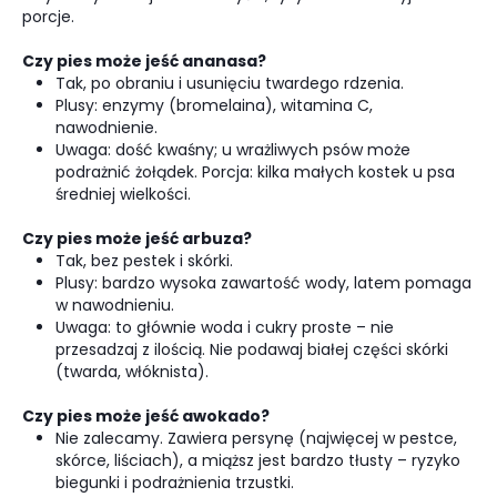
porcje.
Czy pies może jeść ananasa?
Tak, po obraniu i usunięciu twardego rdzenia.
Plusy: enzymy (bromelaina), witamina C,
nawodnienie.
Uwaga: dość kwaśny; u wrażliwych psów może
podrażnić żołądek. Porcja: kilka małych kostek u psa
średniej wielkości.
Czy pies może jeść arbuza?
Tak, bez pestek i skórki.
Plusy: bardzo wysoka zawartość wody, latem pomaga
w nawodnieniu.
Uwaga: to głównie woda i cukry proste – nie
przesadzaj z ilością. Nie podawaj białej części skórki
(twarda, włóknista).
Czy pies może jeść awokado?
Nie zalecamy. Zawiera persynę (najwięcej w pestce,
skórce, liściach), a miąższ jest bardzo tłusty – ryzyko
biegunki i podrażnienia trzustki.