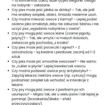
– to koncentrat cukru; duże ryzyko biegunki. Uwaga
na rodzynki – zakazane.
Czy pies może jeść jabłka ze skórką? – Tak, ale jeśli
ma wrażliwy żołądek, obierz. Gniazdo nasienne usuń.
Czy można mieszać owoce z karmą? – Lepiej podać
osobno jako smakołyk, żeby nie zaburzać bilansu i nie
uczyć psa „wyjadania rodzynków z ciasta”.
Czy psy mogą jeść owoce leśne (czarne jagody,
jeżyny)? – Tak, ale umyte i w małych ilościach,
zwłaszcza gdy pochodzą „z krzaka”.
Czy pies może jeść porzeczki i agrest? – Z
ostrożnością – są kwaśne i pestkowe; zacznij od 1–2
sztuk.
Czy pies może pić smoothie owocowe? – Nie warto;
to „cukier w płynie”. Lepiej kawałeczek owocu.
Czy można podawać owoce przy antybiotyku? –
Zapytaj lekarza; niektóre owoce (np. cytrusy) mogą
podrażniać żołądek lub wchodzić w interakcje z
lekami.
Czy psy mogą jeść owoce z pestkami po ich
usunięciu? – Miąższ tak, ale u wielu psów i tak lepiej je
pominąć (brzoskwinia/śliwka – efekt
przeczyszczający).