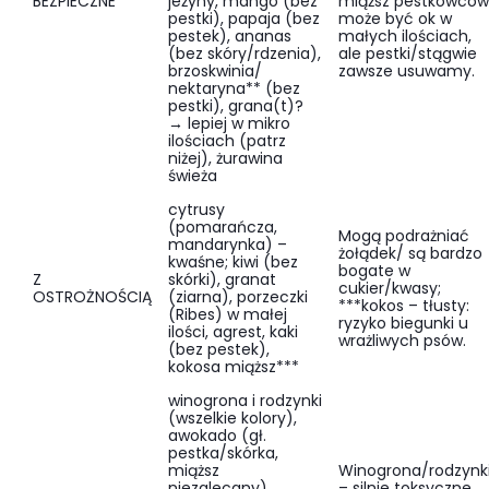
BEZPIECZNE
jeżyny, mango (bez
miąższ pestkowców
pestki), papaja (bez
może być ok w
pestek), ananas
małych ilościach,
(bez skóry/rdzenia),
ale pestki/stągwie
brzoskwinia/
zawsze usuwamy.
nektaryna** (bez
pestki), grana(t)?
→ lepiej w mikro
ilościach (patrz
niżej), żurawina
świeża
cytrusy
(pomarańcza,
Mogą podrażniać
mandarynka) –
żołądek/ są bardzo
kwaśne; kiwi (bez
bogate w
Z
skórki), granat
cukier/kwasy;
OSTROŻNOŚCIĄ
(ziarna), porzeczki
***kokos – tłusty:
(Ribes) w małej
ryzyko biegunki u
ilości, agrest, kaki
wrażliwych psów.
(bez pestek),
kokosa miąższ***
winogrona i rodzynki
(wszelkie kolory),
awokado (gł.
pestka/skórka,
miąższ
Winogrona/rodzynk
niezalecany),
– silnie toksyczne