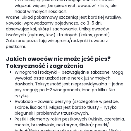
włączać więcej „bezpiecznych owoców” z listy, ale
nadal w małych ilościach.
Ważne: układ pokarmowy szczeniąt jest bardziej wrażliwy.
Nowości wprowadzamy pojedynczo, co 3–5 dni,
obserwując kał, skórę i zachowanie. Unikaj owoców
kwaśnych (cytrusy, kiwi) i trudnych (kokos, granat).
Zakazane pozostają winogrona/rodzynki i owoce z
pestkami.
Jakich owoców nie może jeść pies?
Toksyczność i zagrożenia
Winogrona i rodzynki – bezwzględnie zakazane. Mogą
wywołać ostre uszkodzenie nerek już w małych
dawkach. Toksyczność jest nieprzewidywalna – jedne
psy reagują po 1–2 winogronach, inne po kilku. Nie
ryzykuj.
Awokado – zawiera persynę (szczególnie w pestce,
skórce, liściach). Miąższ jest bardzo tłusty – ryzyko
biegunek i problemów trzustkowych.
Pestki i elementy roślin pestkowych (wiśnia, czereśnia,
morela, brzoskwinia, nektaryna, śliwka): pestki/
łodygi/liście zawierają glikozydy cyjanogenne. Miąższ