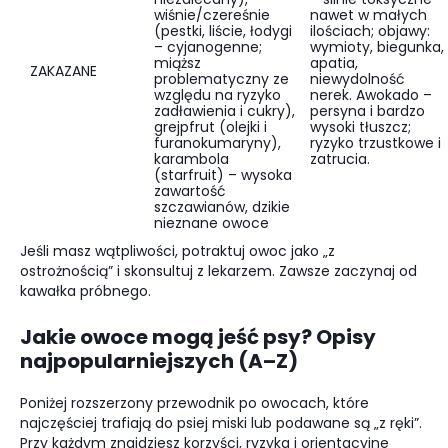
wiśnie/czereśnie
nawet w małych
(pestki, liście, łodygi
ilościach; objawy:
– cyjanogenne;
wymioty, biegunka,
miąższ
apatia,
ZAKAZANE
problematyczny ze
niewydolność
względu na ryzyko
nerek. Awokado –
zadławienia i cukry),
persyna i bardzo
grejpfrut (olejki i
wysoki tłuszcz;
furanokumaryny),
ryzyko trzustkowe i
karambola
zatrucia.
(starfruit) – wysoka
zawartość
szczawianów, dzikie
nieznane owoce
Jeśli masz wątpliwości, potraktuj owoc jako „z
ostrożnością” i skonsultuj z lekarzem. Zawsze zaczynaj od
kawałka próbnego.
Jakie owoce mogą jeść psy? Opisy
najpopularniejszych (A–Z)
Poniżej rozszerzony przewodnik po owocach, które
najczęściej trafiają do psiej miski lub podawane są „z ręki”.
Przy każdym znajdziesz korzyści, ryzyka i orientacyjne