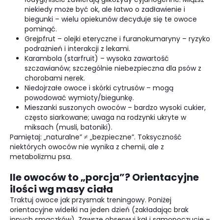
niekiedy może być ok, ale łatwo o zadławienie i
biegunki – wielu opiekunów decyduje się te owoce
pominąć.
Grejpfrut – olejki eteryczne i furanokumaryny – ryzyko
podrażnień i interakcji z lekami.
Karambola (starfruit) – wysoka zawartość
szczawianów; szczególnie niebezpieczna dla psów z
chorobami nerek.
Niedojrzałe owoce i skórki cytrusów – mogą
powodować wymioty/biegunkę.
Mieszanki suszonych owoców – bardzo wysoki cukier,
często siarkowane; uwaga na rodzynki ukryte w
miksach (musli, batoniki).
Pamiętaj: „naturalne” ≠ „bezpieczne”. Toksyczność
niektórych owoców nie wynika z chemii, ale z
metabolizmu psa.
Ile owoców to „porcja”? Orientacyjne
ilości wg masy ciała
Traktuj owoce jak przysmak treningowy. Poniżej
orientacyjne widełki na jeden dzień (zakładając brak
innych smaczków). Zawsze obserwuj kał i samopoczucie –