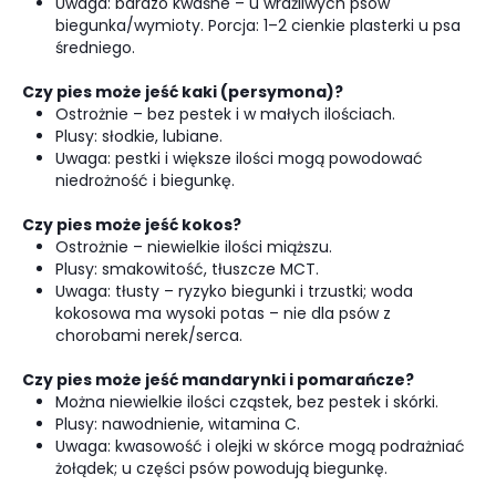
Uwaga: bardzo kwaśne – u wrażliwych psów
biegunka/wymioty. Porcja: 1–2 cienkie plasterki u psa
średniego.
Czy pies może jeść kaki (persymona)?
Ostrożnie – bez pestek i w małych ilościach.
Plusy: słodkie, lubiane.
Uwaga: pestki i większe ilości mogą powodować
niedrożność i biegunkę.
Czy pies może jeść kokos?
Ostrożnie – niewielkie ilości miąższu.
Plusy: smakowitość, tłuszcze MCT.
Uwaga: tłusty – ryzyko biegunki i trzustki; woda
kokosowa ma wysoki potas – nie dla psów z
chorobami nerek/serca.
Czy pies może jeść mandarynki i pomarańcze?
Można niewielkie ilości cząstek, bez pestek i skórki.
Plusy: nawodnienie, witamina C.
Uwaga: kwasowość i olejki w skórce mogą podrażniać
żołądek; u części psów powodują biegunkę.