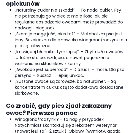
opiekunów
„Naturalny cukier nie szkodzi”. – To nadal cukier. Psy
nie potrzebują go w diecie; małe ilości ok, ale
regularne dosładzanie owocami może prowadzić do
nadwagi i biegunek.
„Skoro ja mogę jeść, pies też”. – Metabolizm psa jest
inny. Bezpieczne dla człowieka winogrona/rodzynki dla
psa są toksyczne.
„Im więcej błonnika, tym lepiej”. – Zbyt dużo owoców
→ luźne stolce, wzdęcia, a nawet pogorszenie
wchłaniania składników z karmy.
„Awokado jest superfood”. – Dla ludzi – może. Dla psa:
persyna + tłuszcz → lepiej unikać.
„Suszone owoce są zdrowsze, bo naturalne”. – Są
koncentratem cukru; często dodatkowo dosładzane i
siarkowane.
Co zrobić, gdy pies zjadł zakazany
owoc? Pierwsza pomoc
Winogrona/rodzynki? – to nagły przypadek.
Natychmiast skontaktuj się z lekarzem weterynarii
(nawet jeśli to 1–2 sztuki). Objawy (wymioty, apatia,