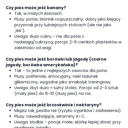
Czy pies może jeść banany?
Tak, w małych ilościach.
Plusy: potas, błonnik rozpuszczalny; dobry jako klejący
przysmak przy luźniejszych stolcach (ale nie jako
„lek”).
Uwaga: dużo cukru – nie dla psów z
nadwagą/cukrzycą; porcja: 2–6 cienkich plasterków w
zależności od wagi.
Czy pies może jeść borówki lub jagody (czarne
jagody, borówka amerykańska)?
Tak – to jedne z najlepszych owoców dla psów.
Plusy: polifenole, antocyjany, niski ładunek
glikemiczny, wygodne jako smakołyk treningowy.
Uwaga: zbyt dużo = luźny stolec. Porcja: od 2–3 sztuk
(mały pies) do 8–10 (duży pies) na raz.
Czy pies może jeść brzoskwinie i nektaryny?
Miąższ tak, pestka nie (ryzyko cyjanków i zadławienia).
Plusy: nawadniające, witaminy A i C.
Uwaga: słodkie – porcje małe; skórkę lepiej obrać przy
wrażliwym żołądku.