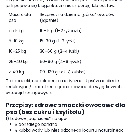
jeśli pojawia się biegunka, zmniejsz porcję lub odstaw.
Masa ciała
Bezpieczna dzienna „górka” owoców
psa
(łącznie)
do 5 kg
10–15 g (1–2 łyżeczki)
5–10 kg
15–30 g (1–2 łyżki)
10–25 kg
30–60 g (2–4 łyżki)
25–40 kg
60–90 g (4–6 łyżek)
> 40 kg
90–120 g (ok. ½ kubka)
To szacunki, nie zalecenia medyczne. U psów na diecie
redukcyjnej/snack‑free ogranicz owoce do wyjątkowych
sytuacji treningowych.
Przepisy: zdrowe smaczki owocowe dla
psa (bez cukru i ksylitolu)
1) Lodowe „pup‑sicles” na upał
½ dojrzałego banana
½ kubka wody lub niesłodzonego jogurtu naturalnego