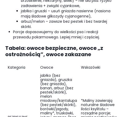
brzoskwinie, nektaryny, śliwki) – nie dla psa: ryzyko
zadławienia + związki cyjankowe,
jabłka i gruszki – usuń gniazda nasienne (nasiona
mają śladowe glikozydy cyjanogenne),
arbuz/melon – zawsze bez pestek i bez twardej
skórki.
Porcje dopasowujemy do wielkości psa i reakcji
przewodu pokarmowego. Lepiej mniej i częściej.
Tabela: owoce bezpieczne, owoce „z
ostrożnością”, owoce zakazane
Kategoria
Owoce
Wskazówki
jabłko (bez
gniazda), gruszka
(bez gniazda),
banan, arbuz (bez
pestek/skórki),
melon
miodowy/kantalupa
*Maliny zawierają
(bez pestek/skórki),
naturalne śladowe
borówki/jagody,
ilości ksylitolu –
maliny*, truskawki,
rozsądne porcje;