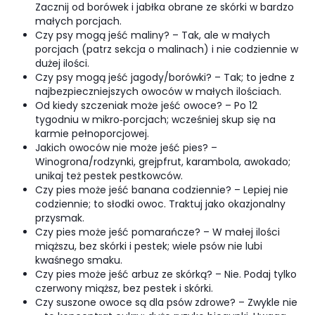
Zacznij od borówek i jabłka obrane ze skórki w bardzo
małych porcjach.
Czy psy mogą jeść maliny? – Tak, ale w małych
porcjach (patrz sekcja o malinach) i nie codziennie w
dużej ilości.
Czy psy mogą jeść jagody/borówki? – Tak; to jedne z
najbezpieczniejszych owoców w małych ilościach.
Od kiedy szczeniak może jeść owoce? – Po 12
tygodniu w mikro‑porcjach; wcześniej skup się na
karmie pełnoporcjowej.
Jakich owoców nie może jeść pies? –
Winogrona/rodzynki, grejpfrut, karambola, awokado;
unikaj też pestek pestkowców.
Czy pies może jeść banana codziennie? – Lepiej nie
codziennie; to słodki owoc. Traktuj jako okazjonalny
przysmak.
Czy pies może jeść pomarańcze? – W małej ilości
miąższu, bez skórki i pestek; wiele psów nie lubi
kwaśnego smaku.
Czy pies może jeść arbuz ze skórką? – Nie. Podaj tylko
czerwony miąższ, bez pestek i skórki.
Czy suszone owoce są dla psów zdrowe? – Zwykle nie