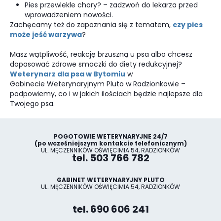
Pies przewlekle chory? – zadzwoń do lekarza przed
wprowadzeniem nowości.
Zachęcamy też do zapoznania się z tematem,
czy pies
może jeść warzywa
?
Masz wątpliwość, reakcję brzuszną u psa albo chcesz
dopasować zdrowe smaczki do diety redukcyjnej?
Weterynarz dla psa w Bytomiu
w
Gabinecie Weterynaryjnym Pluto w Radzionkowie –
podpowiemy, co i w jakich ilościach będzie najlepsze dla
Twojego psa.
POGOTOWIE WETERYNARYJNE 24/7
(po wcześniejszym kontakcie telefonicznym)
UL. MĘCZENNIKÓW OŚWIĘCIMIA 54, RADZIONKÓW
tel. 503 766 782
GABINET WETERYNARYJNY PLUTO
UL. MĘCZENNIKÓW OŚWIĘCIMIA 54, RADZIONKÓW
tel. 690 606 241