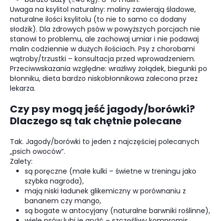
Uwaga na ksylitol naturalny: maliny zawierają śladowe,
naturalne ilości ksylitolu (to nie to samo co dodany
słodzik). Dla zdrowych psów w powyższych porcjach nie
stanowi to problemu, ale zachowaj umiar i nie podawaj
malin codziennie w dużych ilościach. Psy z chorobami
wątroby/trzustki – konsultacja przed wprowadzeniem.
Przeciwwskazania względne: wrażliwy żołądek, biegunki po
błonniku, dieta bardzo niskobłonnikowa zalecona przez
lekarza.
Czy psy mogą jeść jagody/borówki?
Dlaczego są tak chętnie polecane
Tak. Jagody/borówki to jeden z najczęściej polecanych
„psich owoców”.
Zalety:
są poręczne (małe kulki – świetne w treningu jako
szybka nagroda),
mają niski ładunek glikemiczny w porównaniu z
bananem czy mango,
są bogate w antocyjany (naturalne barwniki roślinne),
wiele psów lubi je gryźć – szczęśliwy kompromis