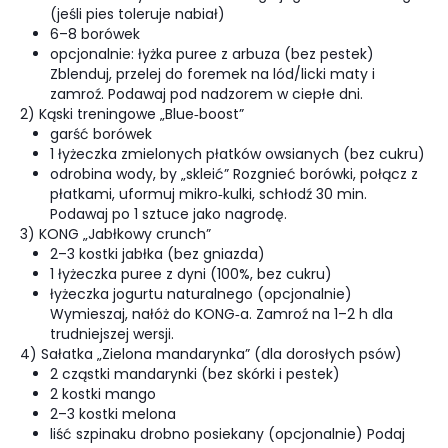
(jeśli pies toleruje nabiał)
6–8 borówek
opcjonalnie: łyżka puree z arbuza (bez pestek)
Zblenduj, przelej do foremek na lód/licki maty i
zamroź. Podawaj pod nadzorem w ciepłe dni.
2) Kąski treningowe „Blue‑boost”
garść borówek
1 łyżeczka zmielonych płatków owsianych (bez cukru)
odrobina wody, by „skleić” Rozgnieć borówki, połącz z
płatkami, uformuj mikro‑kulki, schłodź 30 min.
Podawaj po 1 sztuce jako nagrodę.
3) KONG „Jabłkowy crunch”
2–3 kostki jabłka (bez gniazda)
1 łyżeczka puree z dyni (100%, bez cukru)
łyżeczka jogurtu naturalnego (opcjonalnie)
Wymieszaj, nałóż do KONG‑a. Zamroź na 1–2 h dla
trudniejszej wersji.
4) Sałatka „Zielona mandarynka” (dla dorosłych psów)
2 cząstki mandarynki (bez skórki i pestek)
2 kostki mango
2–3 kostki melona
liść szpinaku drobno posiekany (opcjonalnie) Podaj