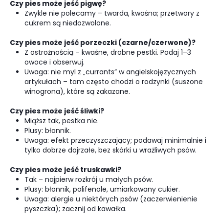
Czy pies może jeść pigwę?
Zwykle nie polecamy – twarda, kwaśna; przetwory z
cukrem są niedozwolone.
Czy pies może jeść porzeczki (czarne/czerwone)?
Z ostrożnością – kwaśne, drobne pestki. Podaj 1–3
owoce i obserwuj.
Uwaga: nie myl z „currants” w angielskojęzycznych
artykułach – tam często chodzi o rodzynki (suszone
winogrona), które są zakazane.
Czy pies może jeść śliwki?
Miąższ tak, pestka nie.
Plusy: błonnik.
Uwaga: efekt przeczyszczający; podawaj minimalnie i
tylko dobrze dojrzałe, bez skórki u wrażliwych psów.
Czy pies może jeść truskawki?
Tak – najpierw rozkrój u małych psów.
Plusy: błonnik, polifenole, umiarkowany cukier.
Uwaga: alergie u niektórych psów (zaczerwienienie
pyszczka); zacznij od kawałka.