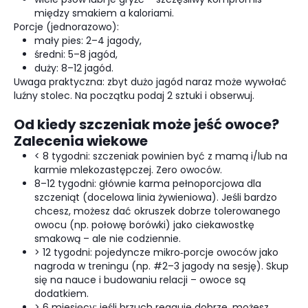
między smakiem a kaloriami.
Porcje (jednorazowo):
mały pies: 2–4 jagody,
średni: 5–8 jagód,
duży: 8–12 jagód.
Uwaga praktyczna: zbyt dużo jagód naraz może wywołać
luźny stolec. Na początku podaj 2 sztuki i obserwuj.
Od kiedy szczeniak może jeść owoce?
Zalecenia wiekowe
< 8 tygodni: szczeniak powinien być z mamą i/lub na
karmie mlekozastępczej. Zero owoców.
8–12 tygodni: głównie karma pełnoporcjowa dla
szczeniąt (docelowa linia żywieniowa). Jeśli bardzo
chcesz, możesz dać okruszek dobrze tolerowanego
owocu (np. połowę borówki) jako ciekawostkę
smakową – ale nie codziennie.
> 12 tygodni: pojedyncze mikro‑porcje owoców jako
nagroda w treningu (np. #2–3 jagody na sesję). Skup
się na nauce i budowaniu relacji – owoce są
dodatkiem.
> 6 miesięcy: jeśli brzuch reaguje dobrze, możesz