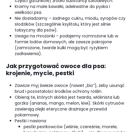
części gatunków) źródło substancji szkodliwych.
Kroimy na małe kawałki, adekwatne do pyska i
wielkości psa.
Nie dosładzamy – żadnego cukru, miodu, syropów czy
słodzików (szczególnie ksylitolu, który jest silnie
toksyczny dla psów).
Uwaga na mrożonki – podajemy rozmrożone lub w
formie lodów domowych, ale zawsze pokrojone
(zamrożone, twarde kulki mogą być ryzykiem
zadławienia).
Jak przygotować owoce dla psa:
krojenie, mycie, pestki
Zawsze myj świeże owoce (nawet „bio”), żeby usunąć
brud i pozostałości środków ochrony roślin.
Obieraj te, których skórka jest twarda, włóknista lub
gorzka (ananas, mango, melon, kiwi). Skórki cytrusów
zawierają olejki eteryczne drażniące przewód
pokarmowy.
Pestki i nasiona:
pestki pestkowców (wiśnie, czereśnie, morele,