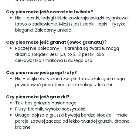
Czy pies może jeść czereśnie i wiśnie?
Nie – pestki, łodygi i liście zawierają związki cyjankowe;
łatwo o zadławienie. Miąższ jest słodki i lepki – ryzyko
biegunki. Zalecamy unikać.
Czy pies może jeść granat (owoc granatu)?
Raczej nie polecamy – ziarenka są twarde, mogą
drażnić żołądek. Jeśli już, to 2–3 pestki jako
ciekawostka smakowa u dużego psa.
Czy pies może jeść grejpfruty?
Nie – olejki eteryczne i związki fotouczulające mogą
powodować podrażnienia i interakcje z lekami.
Czy pies może jeść gruszki?
Tak, bez gniazda nasiennego.
Plusy: błonnik, wysoka soczystość.
Uwaga: dojrzałe gruszki bywają bardzo słodkie – małe
porcje. Łatwiej zacząć od lekko twardej gruszki, drobno
krojonej.