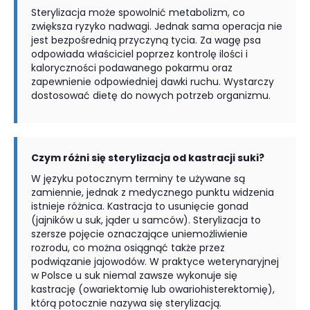
Sterylizacja może spowolnić metabolizm, co
zwiększa ryzyko nadwagi. Jednak sama operacja nie
jest bezpośrednią przyczyną tycia. Za wagę psa
odpowiada właściciel poprzez kontrolę ilości i
kaloryczności podawanego pokarmu oraz
zapewnienie odpowiedniej dawki ruchu. Wystarczy
dostosować dietę do nowych potrzeb organizmu.
Czym różni się sterylizacja od kastracji suki?
W języku potocznym terminy te używane są
zamiennie, jednak z medycznego punktu widzenia
istnieje różnica. Kastracja to usunięcie gonad
(jajników u suk, jąder u samców). Sterylizacja to
szersze pojęcie oznaczające uniemożliwienie
rozrodu, co można osiągnąć także przez
podwiązanie jajowodów. W praktyce weterynaryjnej
w Polsce u suk niemal zawsze wykonuje się
kastrację (owariektomię lub owariohisterektomię),
którą potocznie nazywa się sterylizacją.