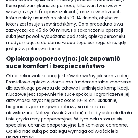
Rana jest zamykana za pomocą kilku warstw szwów –
wewnętrznych (rozpuszczalnych) oraz zewnętrznych,
które należy usunąć po około 10-14 dniach, chyba że
lekarz zastosuje szew śródskórny. Cała procedura trwa
zazwyczaj od 45 do 90 minut. Po zakończeniu operacji
suka jest powoli wybudzana pod stałą opieką personelu
medycznego, a do domu wraca tego samego dnia, gdy
jest już w pełni świadoma.
Opieka pooperacyjna: jak zapewnić
suce komfort i bezpieczeństwo
Okres rekonwalescencji jest równie ważny jak sam zabieg.
Prawidłowa opieka w domu ma fundamentalne znaczenie
dla szybkiego powrotu do zdrowia i uniknięcia komplikacji.
Kluczowe jest zapewnienie suce spokoju i ograniczenie jej
aktywności fizycznej przez około 10-14 dni. Skakanie,
bieganie czy intensywne zabawy są absolutnie
niewskazane. Należy również zadbać o to, by suka nie lizała
i nie gryzła rany pooperacyjnej. W tym celu stosuje się
specjalne ubranka pooperacyjne lub kołnierze ochronne.
Opieka nad suką po zabiegu wymaga od właściciela
uwagi i troski.