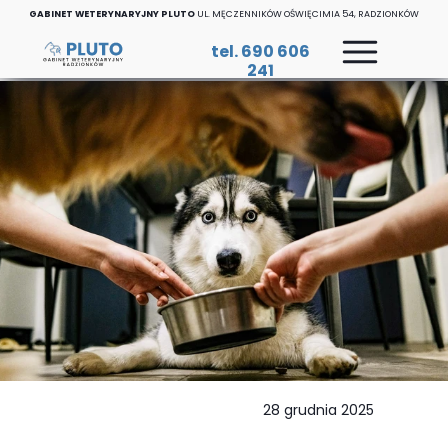
GABINET WETERYNARYJNY PLUTO
UL. MĘCZENNIKÓW OŚWIĘCIMIA 54, RADZIONKÓW
tel. 690 606
241
28 grudnia 2025