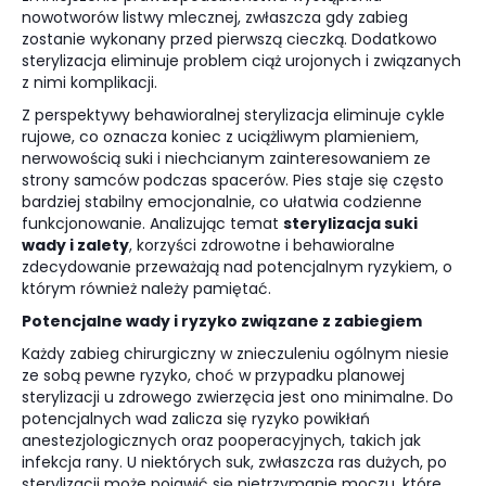
nowotworów listwy mlecznej, zwłaszcza gdy zabieg
zostanie wykonany przed pierwszą cieczką. Dodatkowo
sterylizacja eliminuje problem ciąż urojonych i związanych
z nimi komplikacji.
Z perspektywy behawioralnej sterylizacja eliminuje cykle
rujowe, co oznacza koniec z uciążliwym plamieniem,
nerwowością suki i niechcianym zainteresowaniem ze
strony samców podczas spacerów. Pies staje się często
bardziej stabilny emocjonalnie, co ułatwia codzienne
funkcjonowanie. Analizując temat
sterylizacja suki
wady i zalety
, korzyści zdrowotne i behawioralne
zdecydowanie przeważają nad potencjalnym ryzykiem, o
którym również należy pamiętać.
Potencjalne wady i ryzyko związane z zabiegiem
Każdy zabieg chirurgiczny w znieczuleniu ogólnym niesie
ze sobą pewne ryzyko, choć w przypadku planowej
sterylizacji u zdrowego zwierzęcia jest ono minimalne. Do
potencjalnych wad zalicza się ryzyko powikłań
anestezjologicznych oraz pooperacyjnych, takich jak
infekcja rany. U niektórych suk, zwłaszcza ras dużych, po
sterylizacji może pojawić się nietrzymanie moczu, które