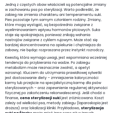
Jedną z częstych obaw właścicieli są potencjalne zmiany
w zachowaniu psa po sterylizacji. Warto podkreślić, że
zabieg nie zmienia charakteru ani temperamentu suki.
Pies pozostaje tym samym członkiem rodziny. Zmiany,
które mogą wystąpić, są bezpośrednio związane z
wyeliminowaniem wpływu hormonów płciowych. Suka
staje się spokojniejsza, ponieważ znikają wahania
nastrojów związane z cyklem rujowym. Może stać się
bardziej skoncentrowana na opiekunie i chętniejsza do
zabawy, nie będąc rozpraszana przez instynkt rozrodczy.
Kwestią, która wymaga uwagi, jest wspomniana wcześniej
tendencja do przybierania na wadze. Po zabiegu
metabolizm może nieznacznie zwolnić, a apetyt
wzrosnąć. Kluczem do utrzymania prawidłowej sylwetki
jest dostosowanie diety – zmniejszenie kaloryczności
karmy lub przejście na specjalistyczną karmę dla psów
sterylizowanych – oraz zapewnienie regularnej aktywności
fizycznej po zakończeniu rekonwalescencji. Jeśli chodzi o
finanse,
cena
sterylizacji suki
jest zróżnicowana. Koszt
zależy od wielkości psa, metody zabiegu (laparoskopia jest
droższa) oraz lokalizacji kliniki. Przykładowo,
sterylizacja