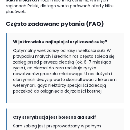
suki na Śląsku
może mieć inną cenę niż w innych
regionach Polski, dlatego warto porównać oferty kilku
placówek.
Często zadawane pytania (FAQ)
W jakim wieku najlepiej sterylizować sukę?
Optymalny wiek zależy od rasy i wielkości suki. W
przypadku małych i średnich ras często zaleca się
zabieg przed pierwszą cieczką (ok. 6-7 miesiąca
życia), co niemal do zera redukuje ryzyko
nowotworów gruczołu mlekowego. U ras dużych i
olbrzymich decyzję warto skonsultować z lekarzem
weterynarii, gdyż niektórzy specjaliści zalecają
poczekać do osiągnięcia dojrzałości kostnej.
Czy sterylizacja jest bolesna dla suki?
Sam zabieg jest przeprowadzany w pełnym