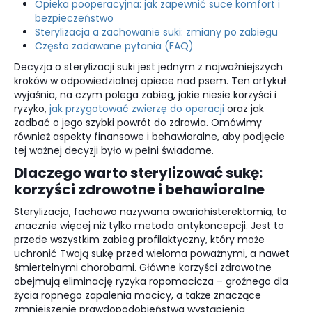
Opieka pooperacyjna: jak zapewnić suce komfort i
bezpieczeństwo
Sterylizacja a zachowanie suki: zmiany po zabiegu
Często zadawane pytania (FAQ)
Decyzja o sterylizacji suki jest jednym z najważniejszych
kroków w odpowiedzialnej opiece nad psem. Ten artykuł
wyjaśnia, na czym polega zabieg, jakie niesie korzyści i
ryzyko,
jak przygotować zwierzę do operacji
oraz jak
zadbać o jego szybki powrót do zdrowia. Omówimy
również aspekty finansowe i behawioralne, aby podjęcie
tej ważnej decyzji było w pełni świadome.
Dlaczego warto sterylizować sukę:
korzyści zdrowotne i behawioralne
Sterylizacja, fachowo nazywana owariohisterektomią, to
znacznie więcej niż tylko metoda antykoncepcji. Jest to
przede wszystkim zabieg profilaktyczny, który może
uchronić Twoją sukę przed wieloma poważnymi, a nawet
śmiertelnymi chorobami. Główne korzyści zdrowotne
obejmują eliminację ryzyka ropomacicza – groźnego dla
życia ropnego zapalenia macicy, a także znaczące
zmniejszenie prawdopodobieństwa wystąpienia