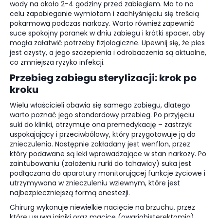
wody na około 2-4 godziny przed zabiegiem. Ma to na
celu zapobieganie wymiotom i zachłyśnięciu się treścią
pokarmową podczas narkozy. Warto również zapewnić
suce spokojny poranek w dniu zabiegu i krótki spacer, aby
mogła załatwić potrzeby fizjologiczne. Upewnij się, że pies
jest czysty, a jego szczepienia i odrobaczenia są aktualne,
co zmniejsza ryzyko infekcji.
Przebieg zabiegu sterylizacji: krok po
kroku
Wielu właścicieli obawia się samego zabiegu, dlatego
warto poznać jego standardowy przebieg. Po przyjęciu
suki do kliniki, otrzymuje ona premedykację – zastrzyk
uspokajający i przeciwbólowy, który przygotowuje ją do
znieczulenia. Następnie zakładany jest wenflon, przez
który podawane są leki wprowadzające w stan narkozy. Po
zaintubowaniu (założeniu rurki do tchawicy) suka jest
podłączana do aparatury monitorującej funkcje życiowe i
utrzymywana w znieczuleniu wziewnym, które jest
najbezpieczniejszą formą anestezji.
Chirurg wykonuje niewielkie nacięcie na brzuchu, przez
które usuwa jajniki oraz macicę (owariohisterektomia).