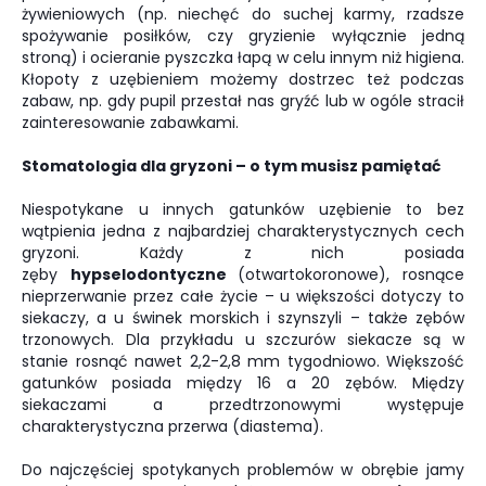
żywieniowych (np. niechęć do suchej karmy, rzadsze
spożywanie posiłków, czy gryzienie wyłącznie jedną
stroną) i ocieranie pyszczka łapą w celu innym niż higiena.
Kłopoty z uzębieniem możemy dostrzec też podczas
zabaw, np. gdy pupil przestał nas gryźć lub w ogóle stracił
zainteresowanie zabawkami.
Stomatologia dla gryzoni – o tym musisz pamiętać
Niespotykane u innych gatunków uzębienie to bez
wątpienia jedna z najbardziej charakterystycznych cech
gryzoni. Każdy z nich posiada
zęby
hypselodontyczne
(otwartokoronowe), rosnące
nieprzerwanie przez całe życie – u większości dotyczy to
siekaczy, a u świnek morskich i szynszyli – także zębów
trzonowych. Dla przykładu u szczurów siekacze są w
stanie rosnąć nawet 2,2-2,8 mm tygodniowo. Większość
gatunków posiada między 16 a 20 zębów. Między
siekaczami a przedtrzonowymi występuje
charakterystyczna przerwa (diastema).
Do najczęściej spotykanych problemów w obrębie jamy