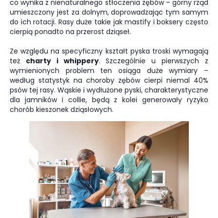
co wynika z nienaturalnego stłoczenia zębów – górny rząd
umieszczony jest za dolnym, doprowadzając tym samym
do ich rotacji. Rasy duże takie jak mastify i boksery często
cierpią ponadto na przerost dziąseł.
Ze względu na specyficzny kształt pyska troski wymagają
też
charty i whippery
. Szczególnie u pierwszych z
wymienionych problem ten osiąga duże wymiary –
według statystyk na choroby zębów cierpi niemal 40%
psów tej rasy. Wąskie i wydłużone pyski, charakterystyczne
dla jamników i collie, będą z kolei generowały ryzyko
chorób kieszonek dziąsłowych.