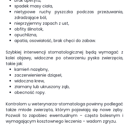
brak apetytu,
spadek masy ciała,
nietypowe ruchy pyszczka podczas przeżuwania,
zdradzające ból,
nieprzyjemny zapach z ust,
obfity ślinotok,
opuchlizna,
apatia, osowiałość, brak chęci do zabaw.
Szybkiej interwencji stomatologicznej będą wymagać z
kolei objawy, widoczne po otworzeniu pyska zwierzęcia,
takie jak:
kamień nazębny,
zaczerwienienie dziąseł,
widoczna krew,
złamany lub ukruszony ząb,
obecność ropy.
Kontrolom u weterynarza-stomatologa powinny podlegać
także młode zwierzęta, którym pojawiają się nowe zęby.
Pozwoli to zapobiec ewentualnym – często bolesnym i
wymagającym kosztownego leczenia – wadom zgryzu.