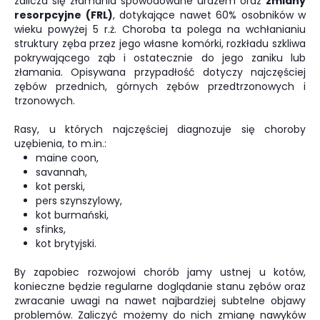
zalicza się złamania spowodowane urazem oraz
zmiany
resorpcyjne (FRL)
, dotykające nawet 60% osobników w
wieku powyżej 5 r.ż. Choroba ta polega na wchłanianiu
struktury zęba przez jego własne komórki, rozkładu szkliwa
pokrywającego ząb i ostatecznie do jego zaniku lub
złamania. Opisywana przypadłość dotyczy najczęściej
zębów przednich, górnych zębów przedtrzonowych i
trzonowych.
Rasy, u których najczęściej diagnozuje się choroby
uzębienia, to m.in.:
maine coon,
savannah,
kot perski,
pers szynszylowy,
kot burmański,
sfinks,
kot brytyjski.
By zapobiec rozwojowi chorób jamy ustnej u kotów,
konieczne będzie regularne doglądanie stanu zębów oraz
zwracanie uwagi na nawet najbardziej subtelne objawy
problemów. Zaliczyć możemy do nich zmianę nawyków