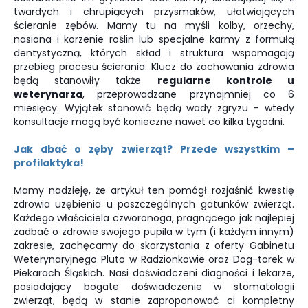
twardych i chrupiących przysmaków, ułatwiających
ścieranie zębów. Mamy tu na myśli kolby, orzechy,
nasiona i korzenie roślin lub specjalne karmy z formułą
dentystyczną, których skład i struktura wspomagają
przebieg procesu ścierania. Klucz do zachowania zdrowia
będą stanowiły także
regularne kontrole u
weterynarza
, przeprowadzane przynajmniej co 6
miesięcy. Wyjątek stanowić będą wady zgryzu – wtedy
konsultacje mogą być konieczne nawet co kilka tygodni.
Jak dbać o zęby zwierząt? Przede wszystkim –
profilaktyka!
Mamy nadzieję, że artykuł ten pomógł rozjaśnić kwestię
zdrowia uzębienia u poszczególnych gatunków zwierząt.
Każdego właściciela czworonoga, pragnącego jak najlepiej
zadbać o zdrowie swojego pupila w tym (i każdym innym)
zakresie, zachęcamy do skorzystania z oferty Gabinetu
Weterynaryjnego Pluto w Radzionkowie oraz Dog-torek w
Piekarach Śląskich. Nasi doświadczeni diagności i lekarze,
posiadający bogate doświadczenie w stomatologii
zwierząt, będą w stanie zaproponować ci kompletny