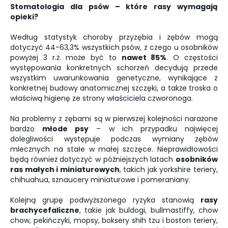
Stomatologia dla psów – które rasy wymagają
opieki?
Według statystyk choroby przyzębia i zębów mogą
dotyczyć 44-63,3% wszystkich psów, z czego u osobników
powyżej 3 r.ż. może być to
nawet 85%
. O częstości
występowania konkretnych schorzeń decydują przede
wszystkim uwarunkowania genetyczne, wynikające z
konkretnej budowy anatomicznej szczęki, a także troska o
właściwą higienę ze strony właściciela czworonoga.
Na problemy z zębami są w pierwszej kolejności narażone
bardzo
młode psy
– w ich przypadku najwięcej
dolegliwości występuje podczas wymiany zębów
mlecznych na stałe w małej szczęce. Nieprawidłowości
będą również dotyczyć w późniejszych latach
osobników
ras małych i miniaturowych
, takich jak yorkshire teriery,
chihuahua, sznaucery miniaturowe i pomeraniany.
Kolejną grupę podwyższonego ryzyka stanowią
rasy
brachycefaliczne
, takie jak buldogi, bullmastiffy, chow
chow, pekińczyki, mopsy, boksery shih tzu i boston teriery,