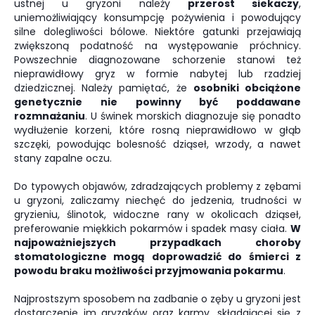
ustnej u gryzoni należy
przerost siekaczy
,
uniemożliwiający konsumpcję pożywienia i powodujący
silne dolegliwości bólowe. Niektóre gatunki przejawiają
zwiększoną podatność na występowanie próchnicy.
Powszechnie diagnozowane schorzenie stanowi też
nieprawidłowy gryz w formie nabytej lub rzadziej
dziedzicznej. Należy pamiętać, że
osobniki obciążone
genetycznie nie powinny być poddawane
rozmnażaniu
. U świnek morskich diagnozuje się ponadto
wydłużenie korzeni, które rosną nieprawidłowo w głąb
szczęki, powodując bolesność dziąseł, wrzody, a nawet
stany zapalne oczu.
Do typowych objawów, zdradzających problemy z zębami
u gryzoni, zaliczamy niechęć do jedzenia, trudności w
gryzieniu, ślinotok, widoczne rany w okolicach dziąseł,
preferowanie miękkich pokarmów i spadek masy ciała.
W
najpoważniejszych przypadkach
choroby
stomatologiczne mogą doprowadzić do śmierci z
powodu braku możliwości przyjmowania pokarmu
.
Najprostszym sposobem na zadbanie o zęby u gryzoni jest
dostarczenie im gryzaków oraz karmy, składającej się z