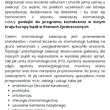
diagnostyki oraz leczenia zaburzeń i chorób jamy ustnej u
zwierząt. Co ważne, na polskich uczelniach nie istnieje
specjalizacja, dedykowana tej dziedzinie – by stać się
fachowcem z obszaru zwierzęcej stomatologii,
należy
podejść do programu kształcenia w innym
kraju Europy bądź w Stanach Zjednoczonych
.
Celem stomatologii zwierzęcej jest przeniesienie
standardów i metod leczenia ze stomatologii ludzkiej na
grunt weterynarii z uwzględnieniem specyfiki anatomii,
fizjologii i patofizjologii zwierząt. Nowoczesne gabinety dla
naszych pupili są wyposażone w wysokiej jakości sprzęt,
taki jak unity stomatologiczne, RTG, systemy wywoływania
zdjęć, aparaty anestezjologiczne, monitory stanu
pacjenta oraz inne narzędzia przystosowane do pracy ze
zwierzętami. W jej ramach uprawniony specjalista może
przeprowadzać m.in. zabiegi i usługi, takie jak:
endodoncja (leczenie kanałowe),
protetyka,
ortodoncja,
chirurgia stomatologiczna,
usuwanie kamienia nazębnego,