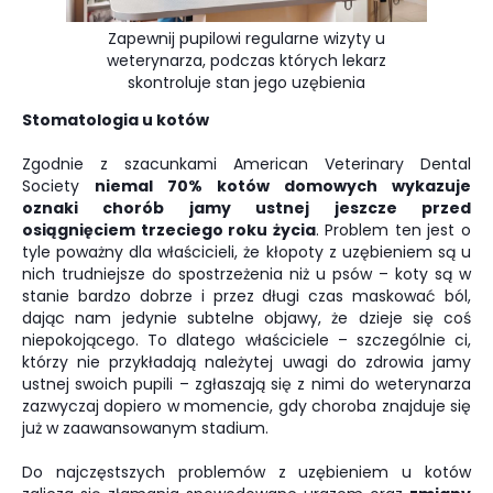
Zapewnij pupilowi regularne wizyty u
weterynarza, podczas których lekarz
skontroluje stan jego uzębienia
Stomatologia u kotów
Zgodnie z szacunkami American Veterinary Dental
Society
niemal 70% kotów domowych wykazuje
oznaki chorób jamy ustnej jeszcze przed
osiągnięciem trzeciego roku życia
. Problem ten jest o
tyle poważny dla właścicieli, że kłopoty z uzębieniem są u
nich trudniejsze do spostrzeżenia niż u psów – koty są w
stanie bardzo dobrze i przez długi czas maskować ból,
dając nam jedynie subtelne objawy, że dzieje się coś
niepokojącego. To dlatego właściciele – szczególnie ci,
którzy nie przykładają należytej uwagi do zdrowia jamy
ustnej swoich pupili – zgłaszają się z nimi do weterynarza
zazwyczaj dopiero w momencie, gdy choroba znajduje się
już w zaawansowanym stadium.
Do najczęstszych problemów z uzębieniem u kotów