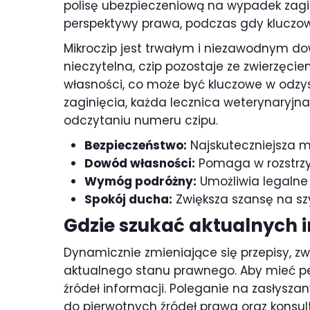
polisę ubezpieczeniową na wypadek zagin
perspektywy prawa, podczas gdy kluczowe
Mikroczip jest trwałym i niezawodnym do
nieczytelna, czip pozostaje ze zwierzęc
własności, co może być kluczowe w odzys
zaginięcia, każda lecznica weterynaryjn
odczytaniu numeru czipu.
Bezpieczeństwo:
Najskuteczniejsza m
Dowód własności:
Pomaga w rozstrzy
Wymóg podróżny:
Umożliwia legalne
Spokój ducha:
Zwiększa szansę na szy
Gdzie szukać aktualnych 
Dynamicznie zmieniające się przepisy, 
aktualnego stanu prawnego. Aby mieć pe
źródeł informacji. Poleganie na zasłysz
do pierwotnych źródeł prawa oraz konsult