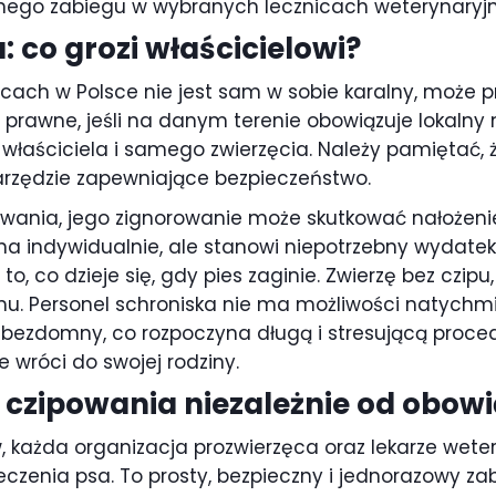
ego zabiegu w wybranych lecznicach weterynaryjn
 co grozi właścicielowi?
jscach w Polsce nie jest sam w sobie karalny, moż
 prawne, jeśli na danym terenie obowiązuje lokalny 
a właściciela i samego zwierzęcia. Należy pamiętać, 
arzędzie zapewniające bezpieczeństwo.
owania, jego zignorowanie może skutkować nałożen
ana indywidualnie, ale stanowi niepotrzebny wydate
o, co dzieje się, gdy pies zaginie. Zwierzę bez czipu
u. Personel schroniska nie ma możliwości natychmia
ako bezdomny, co rozpoczyna długą i stresującą proc
 wróci do swojej rodziny.
 czipowania niezależnie od obow
, każda organizacja prozwierzęca oraz lekarze wete
czenia psa. To prosty, bezpieczny i jednorazowy zab