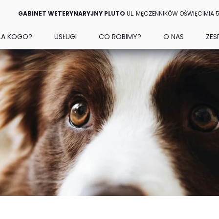
GABINET WETERYNARYJNY PLUTO
UL. MĘCZENNIKÓW OŚWIĘCIMIA 
LA KOGO?
USŁUGI
CO ROBIMY?
O NAS
ZES
Y
PROFILAKTYKA
ALERGOLOGIA
GABINET WETERYN
ZHA
OTY
BADANIA LABORATORYJNE
ANESTEZJOLOGIA
DOJAZD
VIK
GŁA POMOC DLA PSA I KOTA
BADANIA OBRAZOWE
BEHAWIORYSTYKA
GALERIA
ANN
CHIPOWANIE ZWIERZĄT
CHIRURGIA
POLITYKA PRYWATN
KAT
PASZPORT DLA ZWIERZĄT
DERMATOLOGIA
MAR
FRYZJER DLA PSÓW I KOTÓW RADZIONKÓW
DIETETYKA
JOA
ENDOKRYNOLOGIA
MAŁ
GASTROENTEROLOGIA
FILI
INTERNA
KARDIOLOGIA PSA I KOTA