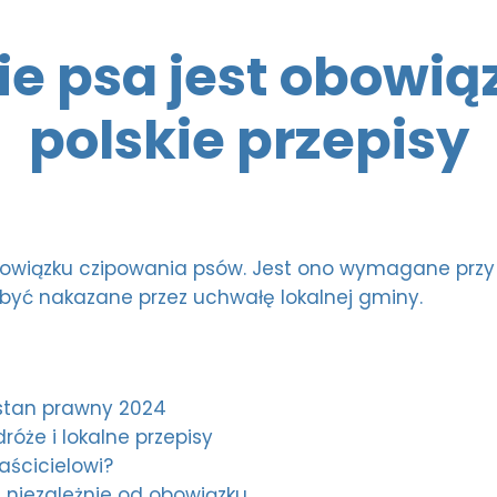
NEUROLOGIA
ie psa jest obowią
OKULISTYKA
polskie przepisy
ORTOPEDIA DLA PSA I KOTA
STOMATOLOGIA
bowiązku czipowania psów. Jest ono wymagane prz
yć nakazane przez uchwałę lokalnej gminy.
 stan prawny 2024
óże i lokalne przepisy
aścicielowi?
 niezależnie od obowiązku