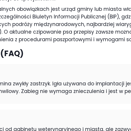
alnych obowiązkach jest urząd gminy lub miasta wł
czególności Biuletyn Informacji Publicznej (BIP), g
cych podróży międzynarodowych, najbardziej wiar
). O aktualne czipowanie psa przepisy zawsze możn
zynienia z procedurami paszportowymi i wymogami sa
 (FAQ)
mina zwykły zastrzyk. Igła używana do implantacji j
hwilowy. Zabieg nie wymaga znieczulenia i jest w pe
i od gabinetu weterynaryjnego i miasta, ale zazwyc