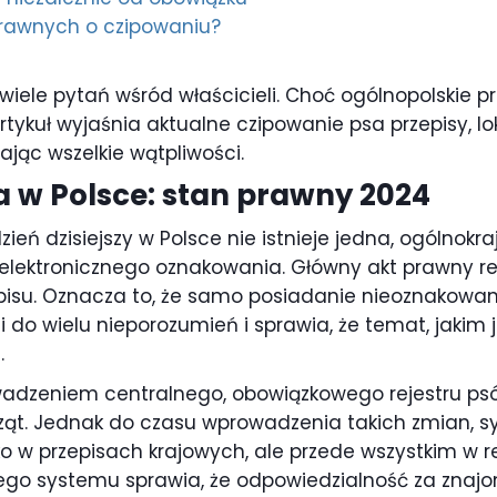
prawnych o czipowaniu?
 wiele pytań wśród właścicieli. Choć ogólnopolskie pr
rtykuł wyjaśnia aktualne czipowanie psa przepisy, lok
ając wszelkie wątpliwości.
 w Polsce: stan prawny 2024
ń dzisiejszy w Polsce nie istnieje jedna, ogólnokr
elektronicznego oznakowania. Główny akt prawny reg
apisu. Oznacza to, że samo posiadanie nieoznakowane
 do wielu nieporozumień i sprawia, że temat, jakim
.
adzeniem centralnego, obowiązkowego rejestru psów,
ąt. Jednak do czasu wprowadzenia takich zmian, sy
lko w przepisach krajowych, ale przede wszystkim w
jnego systemu sprawia, że odpowiedzialność za zna