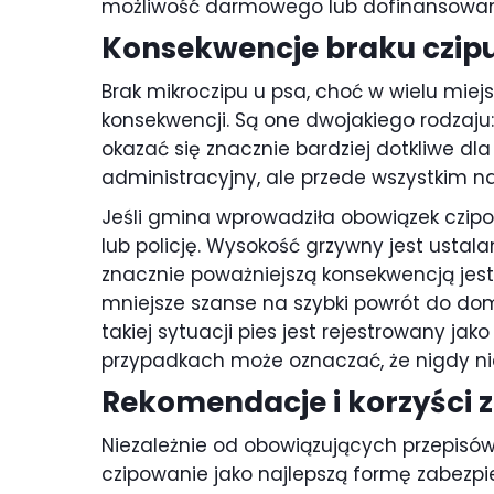
możliwość darmowego lub dofinansowan
Konsekwencje braku czipu:
Brak mikroczipu u psa, choć w wielu mie
konsekwencji. Są one dwojakiego rodzaju:
okazać się znacznie bardziej dotkliwe dl
administracyjny, ale przede wszystkim n
Jeśli gmina wprowadziła obowiązek czip
lub policję. Wysokość grzywny jest ustal
znacznie poważniejszą konsekwencją jest t
mniejsze szanse na szybki powrót do dom
takiej sytuacji pies jest rejestrowany j
przypadkach może oznaczać, że nigdy nie
Rekomendacje i korzyści z
Niezależnie od obowiązujących przepisów
czipowanie jako najlepszą formę zabezpie