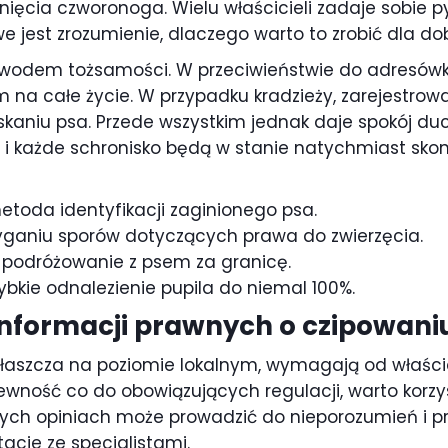
ięcia czworonoga. Wielu właścicieli zadaje sobie py
 jest zrozumienie, dlaczego warto to zrobić dla d
wodem tożsamości. W przeciwieństwie do adresówki,
iem na całe życie. W przypadku kradzieży, zarejest
kaniu psa. Przede wszystkim jednak daje spokój duc
a i każde schronisko będą w stanie natychmiast sko
etoda identyfikacji zaginionego psa.
ganiu sporów dotyczących prawa do zwierzęcia.
 podróżowanie z psem za granicę.
bkie odnalezienie pupila do niemal 100%.
informacji prawnych o czipowani
zwłaszcza na poziomie lokalnym, wymagają od właści
wność co do obowiązujących regulacji, warto korzys
anych opiniach może prowadzić do nieporozumień i p
acje ze specjalistami.