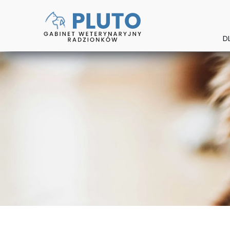
D
PS
K
NA