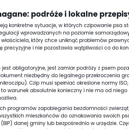
agane: podróże i lokalne przepis
eją konkretne sytuacje, w których czipowanie psa s
 regulacji wprowadzanych na poziomie samorządowy
łaściciela, który chce uniknąć problemów prawnych
 precyzyjne i nie pozostawia wątpliwości co do kon
 jest obligatoryjne, jest zamiar podróży z psem poza 
– dokument niezbędny do legalnego przekroczenia gra
roczipu). Czip musi spełniać określone normy ISO,
t to warunek absolutnie konieczny i nie ma od niego
ożliwa.
ach programów zapobiegania bezdomności zwierząt,
szystkich mieszkańców do oznakowania swoich ps
ej (BIP) danej gminy lub bezpośrednio w urzędzie. 