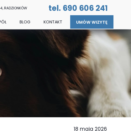
tel. 690 606 241
54, RADZIONKÓW
PÓŁ
BLOG
KONTAKT
UMÓW WIZYTĘ
ARYJNY RADZIONKÓW
NNA FILIMONOVA
TOR SLOBODIAN
A JUREK
OŚCI
ARZYNA KUPICH
TA ŁOTOCKA
NNA ZYCH
GORZATA PRUŚ
P HERMANSON
18 maja 2026