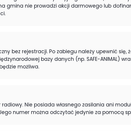
okalna gmina nie prowadzi akcji darmowego lub dof
i.
czny bez rejestracji. Po zabiegu należy upewnić się, 
iędzynarodowej bazy danych (np. SAFE-ANIMAL) wr
 będzie możliwa.
r radiowy. Nie posiada własnego zasilania ani moduł
. Jego numer można odczytać jedynie za pomocą specj